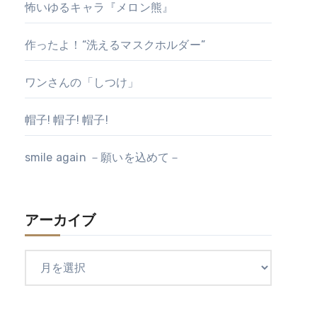
怖いゆるキャラ『メロン熊』
作ったよ！“洗えるマスクホルダー”
ワンさんの「しつけ」
帽子! 帽子! 帽子!
smile again －願いを込めて－
アーカイブ
ア
ー
カ