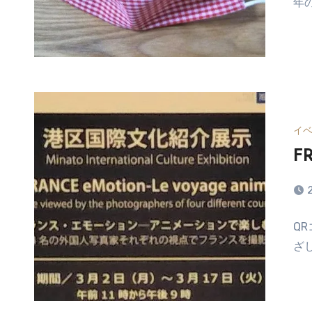
年
ン
ト
は
ま
だ
あ
り
ま
イ
せ
F
ん
コ
Q
メ
ざ
ン
ト
は
ま