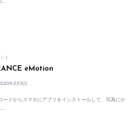
の…
ベント
RANCE eMotion
2020年3月5日
Rコードからスマホにアプリをインストールして、写真にか
し…