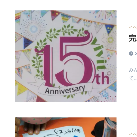
だ
あ
り
ま
イ
せ
完
ん
コ
み
メ
て…
ン
ト
は
ま
だ
あ
り
ま
イ