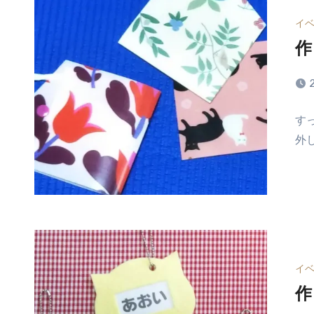
イ
作
コ
す
メ
外
ン
ト
は
ま
だ
あ
り
ま
イ
せ
作
ん