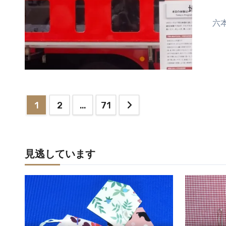
コ
六
メ
ン
ト
は
ま
だ
あ
投
1
2
…
71
り
稿
ま
せ
の
ん
見逃しています
ペ
ー
ジ