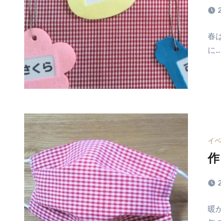
コ
春
メ
に…
ン
ト
は
ま
だ
あ
り
ま
イ
せ
作
ん
コ
暖
メ