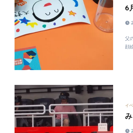
せ
6
ん
コ
父
メ
顔
ン
ト
は
ま
だ
あ
り
ま
せ
イ
ん
み