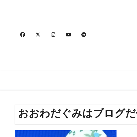
内
容
を
ス
キ
ッ
プ
おおわだぐみはブログだ