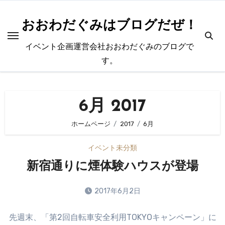
内
容
おおわだぐみはブログだぜ！
を
イベント企画運営会社おおわだぐみのブログで
ス
す。
キ
ッ
プ
6月 2017
ホームページ
2017
6月
イベント
未分類
新宿通りに煙体験ハウスが登場
2017年6月2日
コ
先週末、「第2回自転車安全利用TOKYOキャンペーン」に
メ