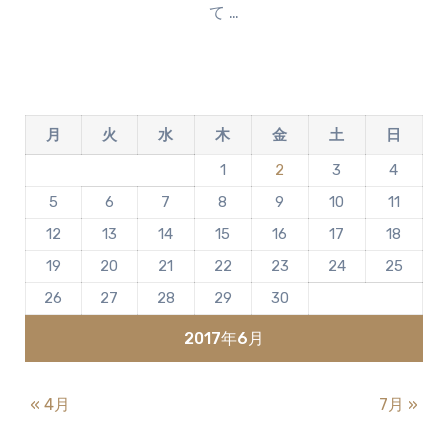
て …
ン
ト
は
ま
だ
月
火
水
木
金
土
日
あ
り
1
2
3
4
ま
5
6
7
8
9
10
11
せ
ん
12
13
14
15
16
17
18
19
20
21
22
23
24
25
26
27
28
29
30
2017年6月
« 4月
7月 »