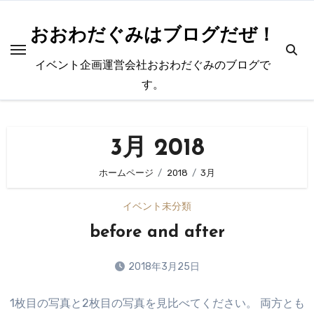
内
容
おおわだぐみはブログだぜ！
を
イベント企画運営会社おおわだぐみのブログで
ス
す。
キ
ッ
プ
3月 2018
ホームページ
2018
3月
イベント
未分類
before and after
2018年3月25日
コ
1枚目の写真と2枚目の写真を見比べてください。 両方とも
メ