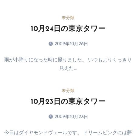
ン
ト
未分類
は
ま
10月24日の東京タワー
だ
あ
2009年10月26日
り
コ
ま
雨が小降りになった時に撮りました。 いつもよりくっきり
メ
せ
見えた…
ン
ん
ト
は
未分類
ま
だ
10月23日の東京タワー
あ
り
2009年10月23日
ま
コ
せ
今日はダイヤモンドヴェールです。 ドリームピンクには夢
メ
ん