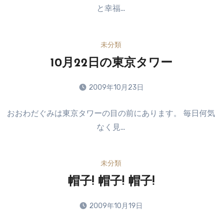
と幸福…
ン
ト
は
未分類
ま
だ
10月22日の東京タワー
あ
り
2009年10月23日
ま
コ
せ
おおわだぐみは東京タワーの目の前にあります。 毎日何気
メ
ん
なく見…
ン
ト
は
未分類
ま
だ
帽子! 帽子! 帽子!
あ
り
2009年10月19日
ま