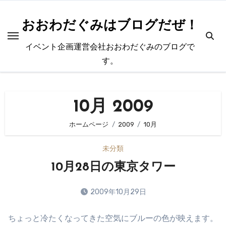
内
容
おおわだぐみはブログだぜ！
を
イベント企画運営会社おおわだぐみのブログで
ス
す。
キ
ッ
プ
10月 2009
ホームページ
2009
10月
未分類
10月28日の東京タワー
2009年10月29日
コ
ちょっと冷たくなってきた空気にブルーの色が映えます。
メ