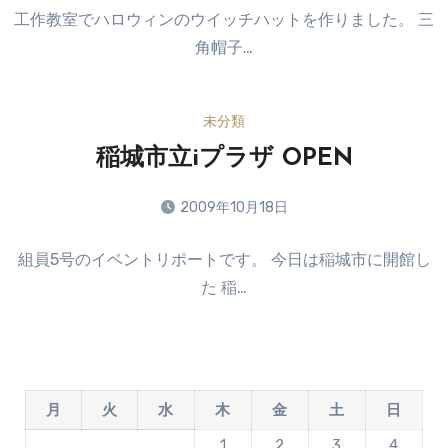
コ
せ
工作教室でハロウィンのウイッチハットを作りました。 三
メ
ん
角帽子…
ン
ト
は
未分類
ま
だ
稲城市立iプラザ OPEN
あ
り
2009年10月18日
ま
コ
せ
組員5号のイベントリポートです。 今日は稲城市に開館し
メ
ん
た 稲…
ン
ト
は
ま
だ
月
火
水
木
金
土
日
あ
り
1
2
3
4