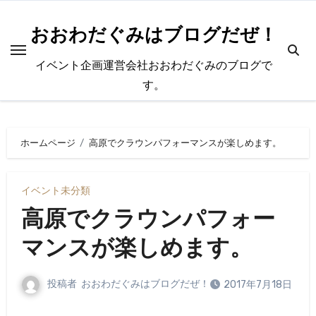
内
容
おおわだぐみはブログだぜ！
を
イベント企画運営会社おおわだぐみのブログで
ス
す。
キ
ッ
プ
ホームページ
高原でクラウンパフォーマンスが楽しめます。
イベント
未分類
高原でクラウンパフォー
マンスが楽しめます。
投稿者
おおわだぐみはブログだぜ！
2017年7月18日