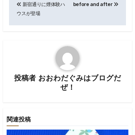
新宿通りに煙体験ハ
before and after
稿
ウスが登場
ナ
ビ
ゲ
ー
シ
投稿者
おおわだぐみはブログだ
ョ
ぜ！
ン
関連投稿