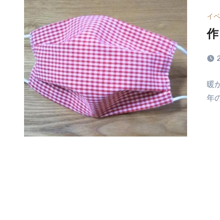
イ
作
コ
暖
メ
年
ン
ト
は
ま
だ
あ
り
ま
せ
ん