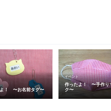
イベント
作ったよ！ 〜手作り
よ！ 〜お名前タグ〜
ク〜