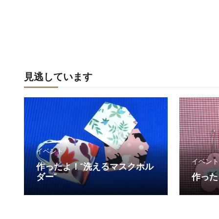
見逃しています
イベント
イベント
作ったよ！“洗えるマスクホル
ダー”
作った