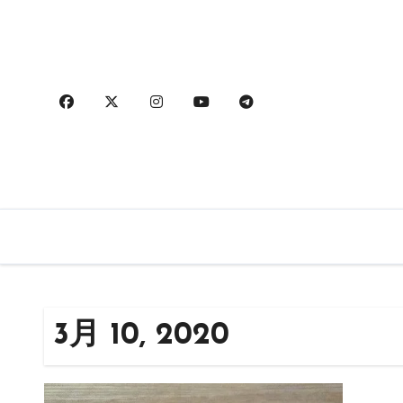
内
容
を
ス
キ
ッ
プ
3月 10, 2020