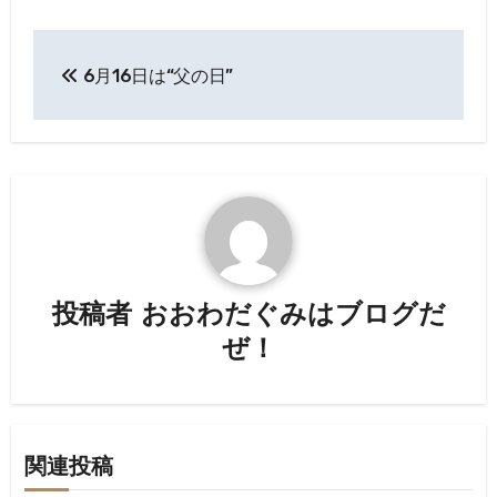
投
6月16日は“父の日”
稿
ナ
ビ
ゲ
ー
投稿者
おおわだぐみはブログだ
シ
ぜ！
ョ
ン
関連投稿