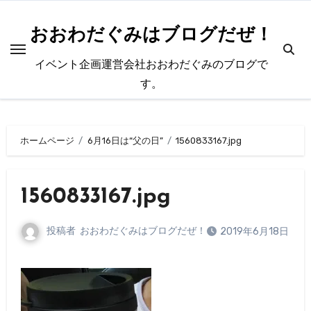
内
容
おおわだぐみはブログだぜ！
を
イベント企画運営会社おおわだぐみのブログで
ス
す。
キ
ッ
プ
ホームページ
6月16日は“父の日”
1560833167.jpg
1560833167.jpg
投稿者
おおわだぐみはブログだぜ！
2019年6月18日