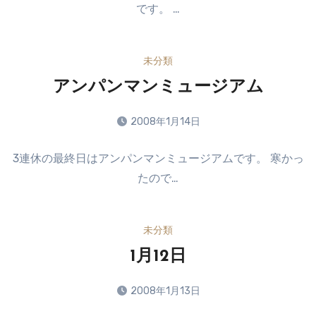
です。 …
ン
ト
は
未分類
ま
だ
アンパンマンミュージアム
あ
り
2008年1月14日
ま
コ
せ
3連休の最終日はアンパンマンミュージアムです。 寒かっ
メ
ん
たので…
ン
ト
は
未分類
ま
だ
1月12日
あ
り
2008年1月13日
ま