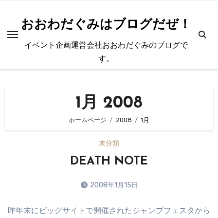
内
容
おおわだぐみはブログだぜ！
を
イベント企画運営会社おおわだぐみのブログで
ス
す。
キ
ッ
プ
1月 2008
ホームページ
2008
1月
未分類
DEATH NOTE
2008年1月15日
コ
昨年末にビッグサイトで開催されたジャンプフェスタから
メ