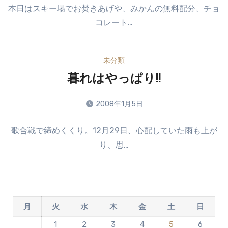
コ
せ
本日はスキー場でお焚きあげや、みかんの無料配分、チョ
メ
ん
コレート…
ン
ト
は
未分類
ま
だ
暮れはやっぱり!!
あ
り
2008年1月5日
ま
コ
せ
歌合戦で締めくくり。12月29日、心配していた雨も上が
メ
ん
り、思…
ン
ト
は
ま
だ
月
火
水
木
金
土
日
あ
り
1
2
3
4
5
6