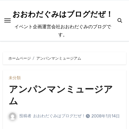
内
容
おおわだぐみはブログだぜ！
を
イベント企画運営会社おおわだぐみのブログで
ス
す。
キ
ッ
プ
ホームページ
アンパンマンミュージアム
未分類
アンパンマンミュージア
ム
投稿者
おおわだぐみはブログだぜ！
2008年1月14日