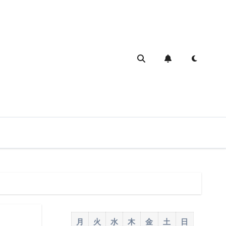
月
火
水
木
金
土
日