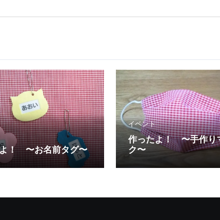
イベント
作ったよ！ 〜手作り
よ！ 〜お名前タグ〜
ク〜