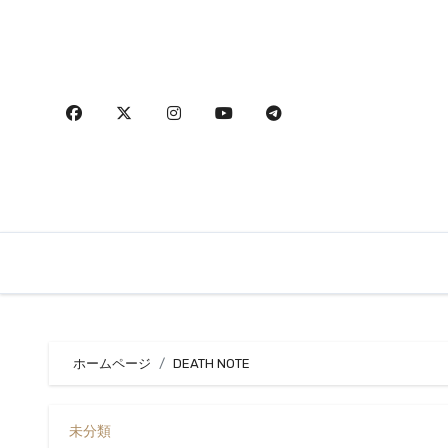
内
容
を
ス
キ
ッ
プ
ホームページ
DEATH NOTE
未分類