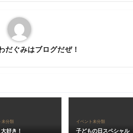
わだぐみはブログだぜ！
ト
未分類
イベント
未分類
 大好き！
子どもの日スペシャル