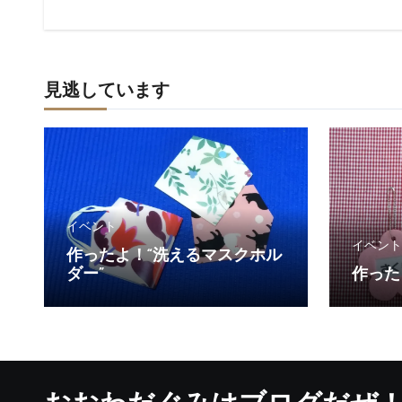
見逃しています
イベント
イベント
作ったよ！“洗えるマスクホル
ダー”
作った