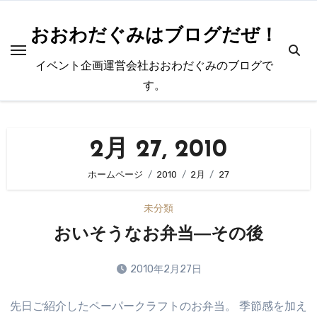
内
容
おおわだぐみはブログだぜ！
を
イベント企画運営会社おおわだぐみのブログで
ス
す。
キ
ッ
プ
2月 27, 2010
ホームページ
2010
2月
27
未分類
おいそうなお弁当―その後
2010年2月27日
コ
先日ご紹介したペーパークラフトのお弁当。 季節感を加え
メ