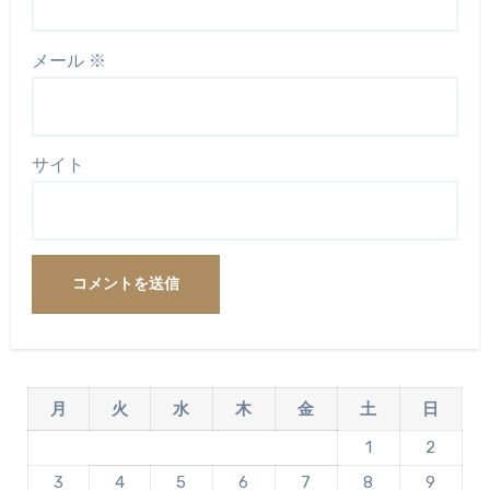
メール
※
サイト
月
火
水
木
金
土
日
1
2
3
4
5
6
7
8
9