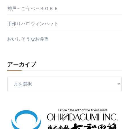
神戸～こうべ～ＫＯＢＥ
手作りハロウィンハット
おいしそうなお弁当
アーカイブ
ア
ー
カ
イ
ブ