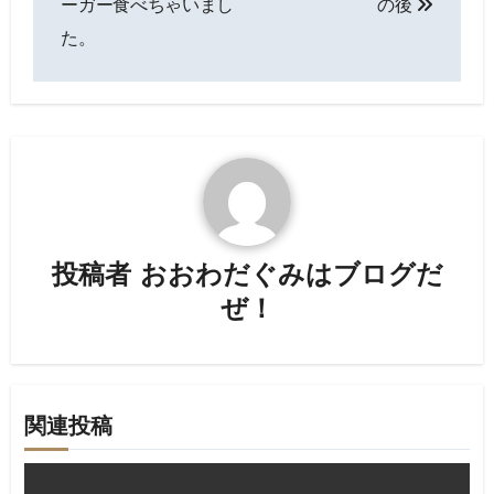
ーガー食べちゃいまし
の後
ナ
た。
ビ
ゲ
ー
シ
ョ
投稿者
おおわだぐみはブログだ
ン
ぜ！
関連投稿