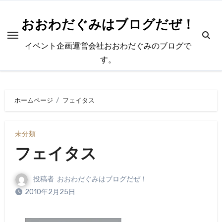
内
容
おおわだぐみはブログだぜ！
を
イベント企画運営会社おおわだぐみのブログで
ス
す。
キ
ッ
プ
ホームページ
フェイタス
未分類
フェイタス
投稿者
おおわだぐみはブログだぜ！
2010年2月25日