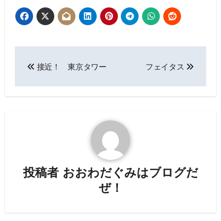
投
接近！ 東京タワー
フェイタス
稿
ナ
ビ
ゲ
ー
投稿者
おおわだぐみはブログだ
シ
ぜ！
ョ
ン