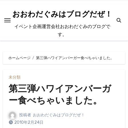
内
容
おおわだぐみはブログだぜ！
を
イベント企画運営会社おおわだぐみのブログで
ス
す。
キ
ッ
プ
ホームページ
第三弾ハワイアンバーガー食べちゃいました。
未分類
第三弾ハワイアンバーガ
ー食べちゃいました。
投稿者
おおわだぐみはブログだぜ！
2010年2月24日