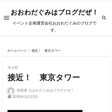
内
容
おおわだぐみはブログだぜ！
を
イベント企画運営会社おおわだぐみのブログで
ス
す。
キ
ッ
プ
ホームページ
接近！ 東京タワー
未分類
接近！ 東京タワー
投稿者
おおわだぐみはブログだぜ！
2010年2月23日