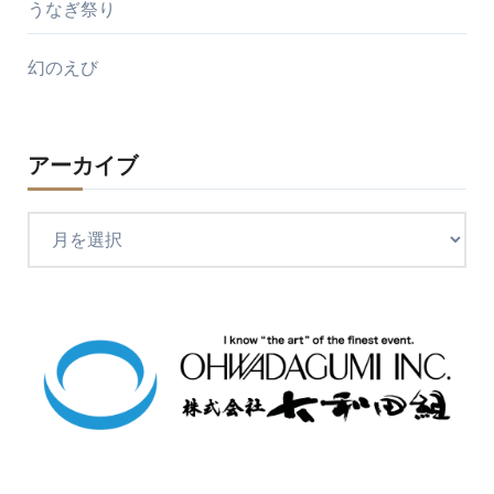
うなぎ祭り
幻のえび
アーカイブ
ア
ー
カ
イ
ブ