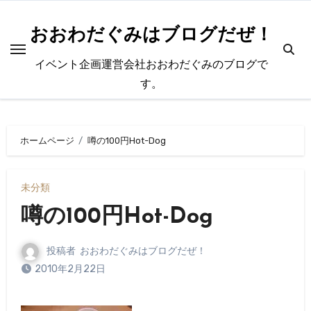
内
容
おおわだぐみはブログだぜ！
を
イベント企画運営会社おおわだぐみのブログで
ス
す。
キ
ッ
プ
ホームページ
噂の100円Hot-Dog
未分類
噂の100円Hot-Dog
投稿者
おおわだぐみはブログだぜ！
2010年2月22日