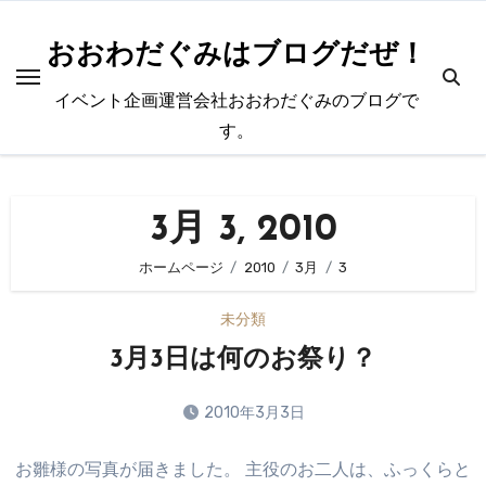
内
容
おおわだぐみはブログだぜ！
を
イベント企画運営会社おおわだぐみのブログで
ス
す。
キ
ッ
プ
3月 3, 2010
ホームページ
2010
3月
3
未分類
3月3日は何のお祭り？
2010年3月3日
コ
お雛様の写真が届きました。 主役のお二人は、ふっくらと
メ