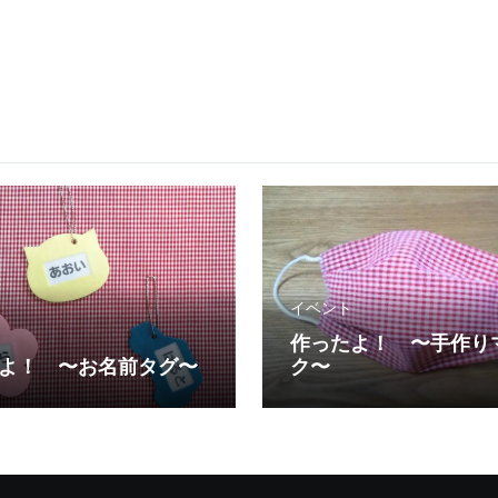
イベント
作ったよ！ 〜手作り
よ！ 〜お名前タグ〜
ク〜