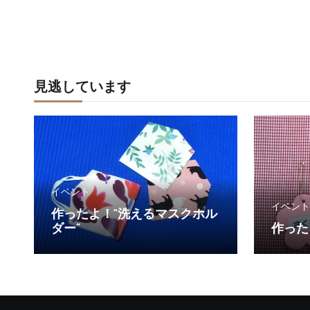
見逃しています
イベント
イベント
作ったよ！“洗えるマスクホル
ダー”
作った