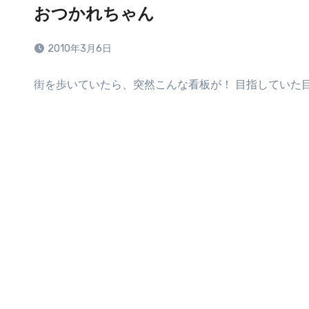
おつかれちゃん
2010年3月6日
コ
街を歩いていたら、突然こんな看板が！ 目指していた
メ
ン
ト
は
ま
だ
あ
り
ま
せ
ん