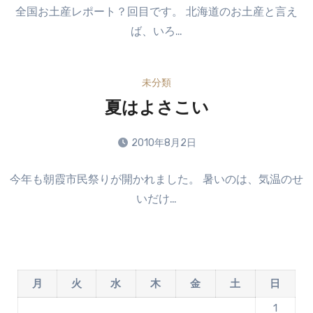
コ
せ
全国お土産レポート？回目です。 北海道のお土産と言え
メ
ん
ば、いろ…
ン
ト
は
未分類
ま
だ
夏はよさこい
あ
り
2010年8月2日
ま
コ
せ
今年も朝霞市民祭りが開かれました。 暑いのは、気温のせ
メ
ん
いだけ…
ン
ト
は
ま
だ
月
火
水
木
金
土
日
あ
り
1