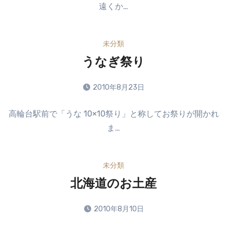
遠くか…
ン
ト
は
未分類
ま
だ
うなぎ祭り
あ
り
2010年8月23日
ま
コ
せ
高輪台駅前で「うな 10×10祭り」と称してお祭りが開かれ
メ
ん
ま…
ン
ト
は
未分類
ま
だ
北海道のお土産
あ
り
2010年8月10日
ま