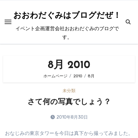
内
容
おおわだぐみはブログだぜ！
を
イベント企画運営会社おおわだぐみのブログで
ス
す。
キ
ッ
プ
8月 2010
ホームページ
2010
8月
未分類
さて何の写真でしょう？
2010年8月30日
コ
おなじみの東京タワーを今日は真下から撮ってみました。
メ