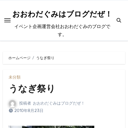
内
容
おおわだぐみはブログだぜ！
を
イベント企画運営会社おおわだぐみのブログで
ス
す。
キ
ッ
プ
ホームページ
うなぎ祭り
未分類
うなぎ祭り
投稿者
おおわだぐみはブログだぜ！
2010年8月23日