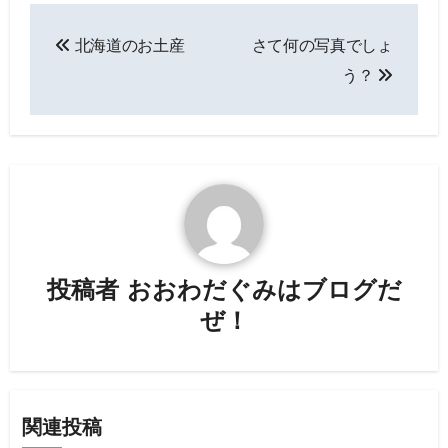
投
北海道のお土産
さて何の写真でしょ
稿
う？
ナ
ビ
ゲ
ー
シ
投稿者
おおわだぐみはブログだ
ョ
ぜ！
ン
関連投稿