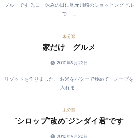
コ
せ
ブルーです 先日、休みの日に地元川崎のショッピングビル
メ
ん
で …
ン
ト
は
未分類
ま
だ
家だけ グルメ
あ
り
2010年9月22日
ま
コ
せ
リゾットを作りました。 お米をバターで炒めて、スープを
メ
ん
入れま…
ン
ト
は
未分類
ま
だ
“シロップ”改め“ジンダイ君”です
あ
り
2010年9月20日