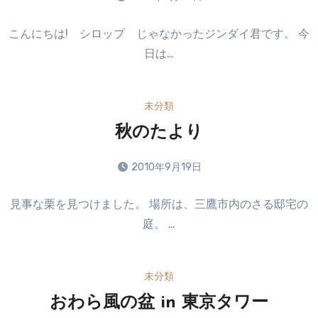
ま
コ
せ
こんにちは! シロップ じゃなかったジンダイ君です。 今
メ
ん
日は…
ン
ト
は
未分類
ま
だ
秋のたより
あ
り
2010年9月19日
ま
コ
せ
見事な栗を見つけました。 場所は、三鷹市内のさる邸宅の
メ
ん
庭。 …
ン
ト
は
未分類
ま
だ
おわら風の盆 in 東京タワー
あ