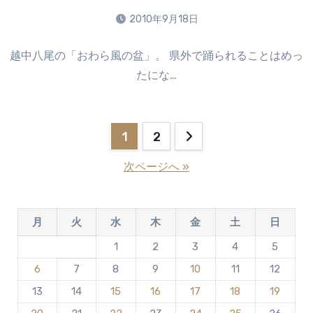
り
2010年9月18日
ま
コ
せ
越中八尾の「おわら風の盆」。 県外で踊られることはめっ
メ
ん
たにな…
ン
ト
は
ま
投
1
2
だ
稿
あ
次ページへ »
り
の
ま
せ
ペ
月
火
水
木
金
土
日
ん
ー
1
2
3
4
5
6
7
8
9
10
11
12
ジ
13
14
15
16
17
18
19
送