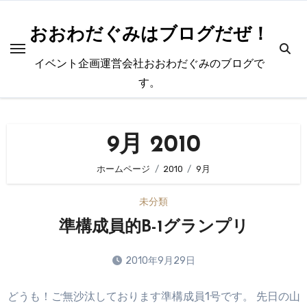
内
容
おおわだぐみはブログだぜ！
を
イベント企画運営会社おおわだぐみのブログで
ス
す。
キ
ッ
プ
9月 2010
ホームページ
2010
9月
未分類
準構成員的B-1グランプリ
2010年9月29日
コ
どうも！ご無沙汰しております準構成員1号です。 先日の山
メ