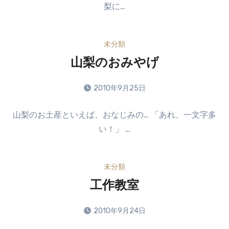
梨に…
ン
ト
は
未分類
ま
だ
山梨のおみやげ
あ
り
2010年9月25日
ま
コ
せ
山梨のお土産といえば、おなじみの… 「あれ、一文字多
メ
ん
い！」 …
ン
ト
は
未分類
ま
だ
工作教室
あ
り
2010年9月24日
ま