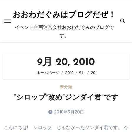
内
容
おおわだぐみはブログだぜ！
を
イベント企画運営会社おおわだぐみのブログで
ス
す。
キ
ッ
プ
9月 20, 2010
ホームページ
2010
9月
20
未分類
“シロップ”改め“ジンダイ君”です
2010年9月20日
コ
こんにちは! シロップ じゃなかったジンダイ君です。 今
メ