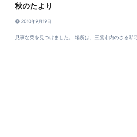
秋のたより
2010年9月19日
コ
見事な栗を見つけました。 場所は、三鷹市内のさる邸宅
メ
ン
ト
は
ま
だ
あ
り
ま
せ
ん