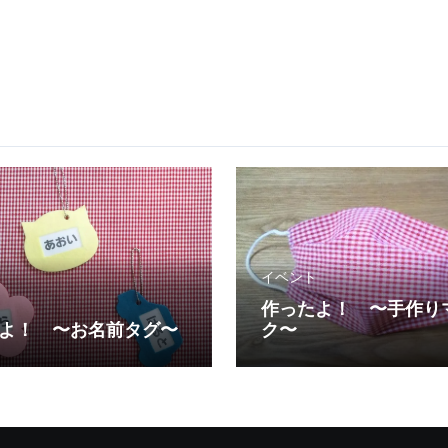
イベント
作ったよ！ 〜手作り
よ！ 〜お名前タグ〜
ク〜