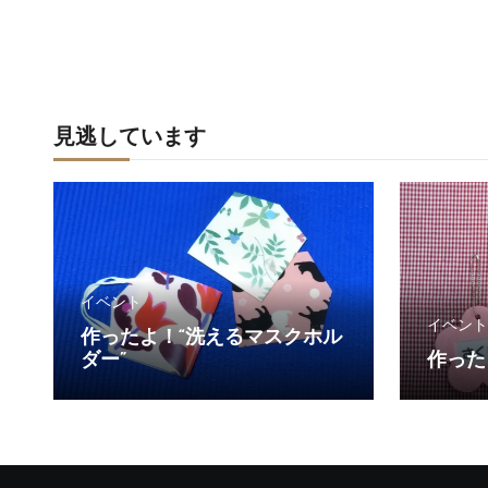
見逃しています
イベント
イベント
作ったよ！“洗えるマスクホル
ダー”
作った