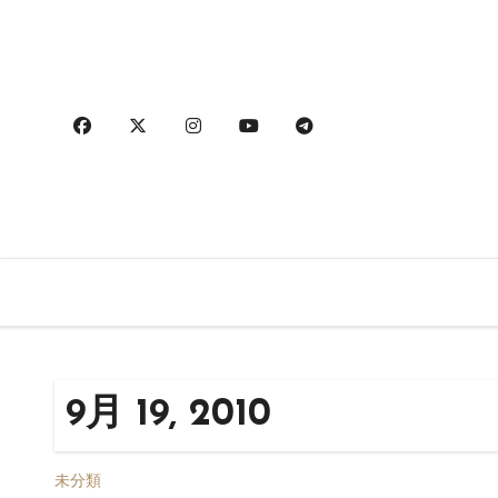
内
容
を
ス
キ
ッ
プ
9月 19, 2010
未分類