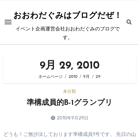
内
容
おおわだぐみはブログだぜ！
を
イベント企画運営会社おおわだぐみのブログで
ス
す。
キ
ッ
プ
9月 29, 2010
ホームページ
2010
9月
29
未分類
準構成員的B-1グランプリ
2010年9月29日
コ
どうも！ご無沙汰しております準構成員1号です。 先日の山
メ