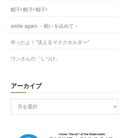
帽子! 帽子! 帽子!
smile again －願いを込めて－
作ったよ！“洗えるマスクホルダー”
ワンさんの「しつけ」
アーカイブ
ア
ー
カ
イ
ブ