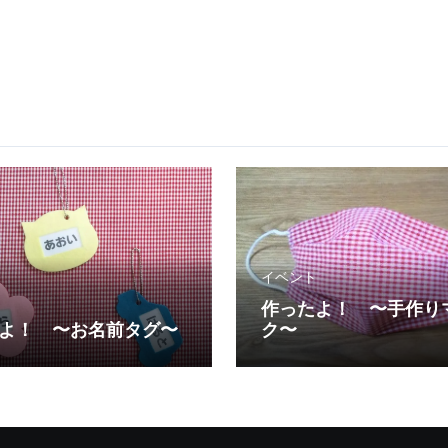
イベント
作ったよ！ 〜手作り
よ！ 〜お名前タグ〜
ク〜