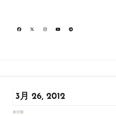
内
容
を
ス
キ
ッ
プ
3月 26, 2012
未分類