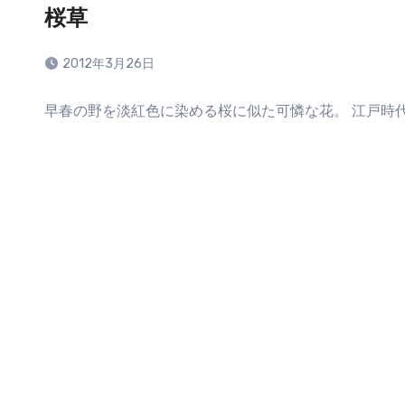
桜草
2012年3月26日
コ
早春の野を淡紅色に染める桜に似た可憐な花。 江戸時
メ
ン
ト
は
ま
だ
あ
り
ま
せ
ん