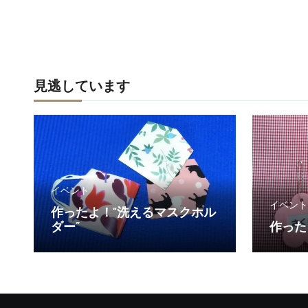
見逃しています
イベント
イベント
作ったよ！“洗えるマスクホル
ダー”
作った