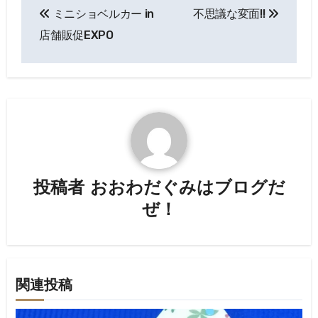
ミニショベルカー in
不思議な変面!!
稿
店舗販促EXPO
ナ
ビ
ゲ
ー
シ
投稿者
おおわだぐみはブログだ
ョ
ぜ！
ン
関連投稿