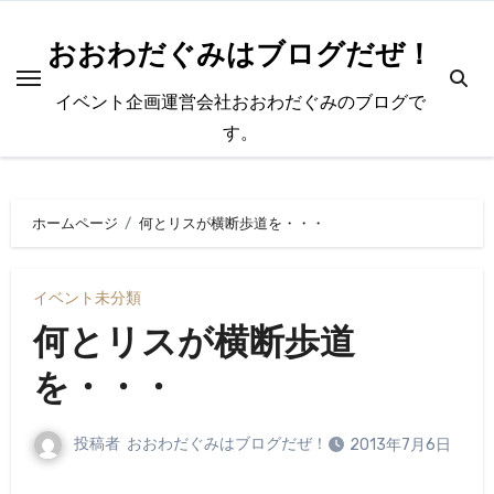
内
容
おおわだぐみはブログだぜ！
を
イベント企画運営会社おおわだぐみのブログで
ス
す。
キ
ッ
プ
ホームページ
何とリスが横断歩道を・・・
イベント
未分類
何とリスが横断歩道
を・・・
投稿者
おおわだぐみはブログだぜ！
2013年7月6日