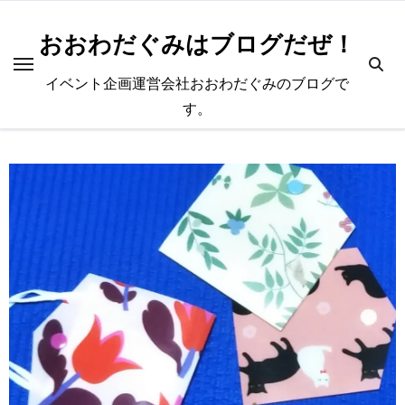
内
容
おおわだぐみはブログだぜ！
を
イベント企画運営会社おおわだぐみのブログで
ス
す。
キ
ッ
プ