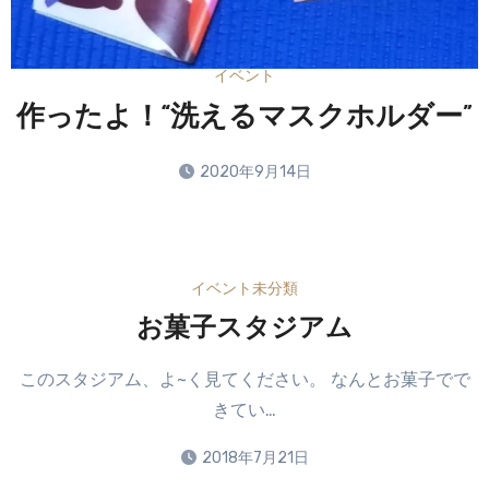
イベント
作ったよ！“洗えるマスクホルダー”
2020年9月14日
コ
メ
ン
イベント
未分類
ト
は
お菓子スタジアム
ま
だ
このスタジアム、よ~く見てください。 なんとお菓子でで
あ
きてい…
り
ま
2018年7月21日
せ