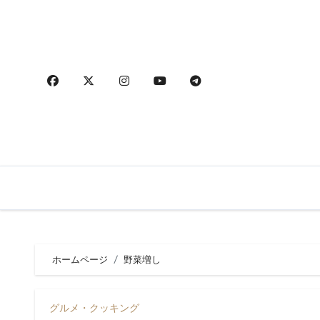
内
容
を
ス
キ
ッ
プ
ホームページ
野菜増し
グルメ・クッキング