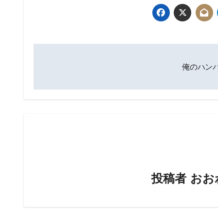
投
俺のハン
稿
ナ
ビ
ゲ
ー
シ
投稿者
おお
ョ
ン