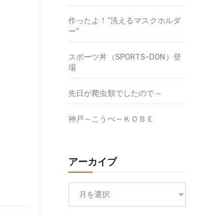
作ったよ！“洗えるマスクホルダ
ー”
スポーツ丼（SPORTS-DON）登
場
先日が爬虫類でしたので～
神戸～こうべ～ＫＯＢＥ
アーカイブ
ア
ー
カ