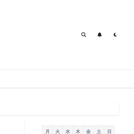
月
火
水
木
金
土
日