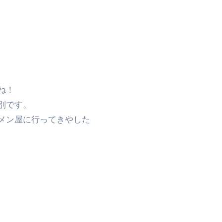
日
ね！
別です。
メン屋に行ってきやした