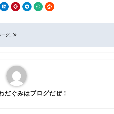
バーグ…
わだぐみはブログだぜ！