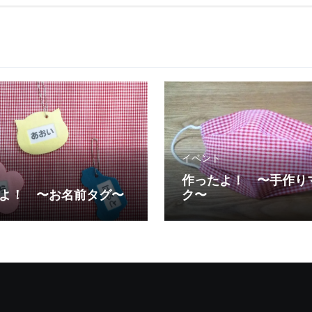
イベント
作ったよ！ 〜手作り
よ！ 〜お名前タグ〜
ク〜
！