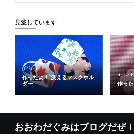
見逃しています
イベント
イベント
作ったよ！“洗えるマスクホル
ダー”
作った
おおわだぐみはブログだぜ