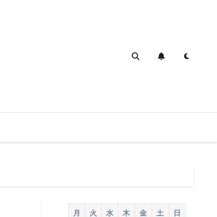
月
火
水
木
金
土
日