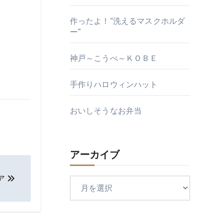
作ったよ！“洗えるマスクホルダ
ー”
神戸～こうべ～ＫＯＢＥ
手作りハロウィンハット
おいしそうなお弁当
アーカイブ
ア
ア
ー
カ