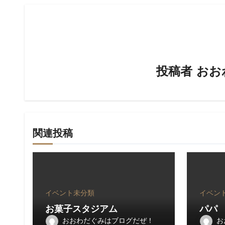
ビ
ゲ
ー
シ
投稿者
おお
ョ
ン
関連投稿
イベント
未分類
イベン
お菓子スタジアム
パパ
おおわだぐみはブログだぜ！
お