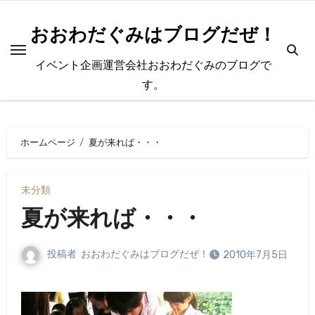
内
容
おおわだぐみはブログだぜ！
を
イベント企画運営会社おおわだぐみのブログで
ス
す。
キ
ッ
プ
ホームページ
夏が来れば・・・
未分類
夏が来れば・・・
投稿者
おおわだぐみはブログだぜ！
2010年7月5日