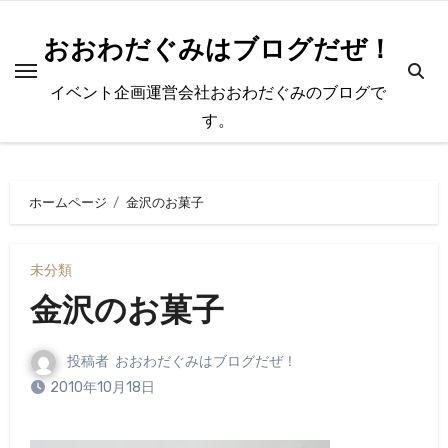
内
容
おおわだぐみはブログだぜ！
を
イベント企画運営会社おおわだぐみのブログで
ス
す。
キ
ッ
プ
ホームページ
金沢のお菓子
未分類
金沢のお菓子
投稿者
おおわだぐみはブログだぜ！
2010年10月18日