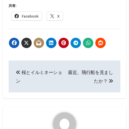
共有:
Facebook
X
投
桜とイルミネーショ
最近、飛行船を見まし
稿
ン
たか？
ナ
ビ
ゲ
ー