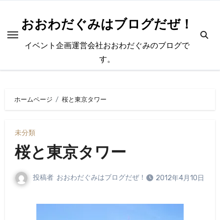
内
容
おおわだぐみはブログだぜ！
を
イベント企画運営会社おおわだぐみのブログで
ス
す。
キ
ッ
プ
ホームページ
桜と東京タワー
未分類
桜と東京タワー
投稿者
おおわだぐみはブログだぜ！
2012年4月10日