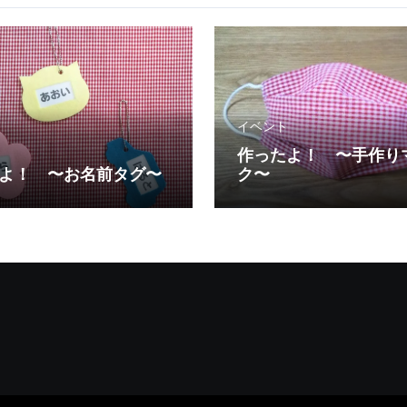
イベント
作ったよ！ 〜手作り
よ！ 〜お名前タグ〜
ク〜
！