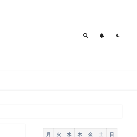
月
火
水
木
金
土
日