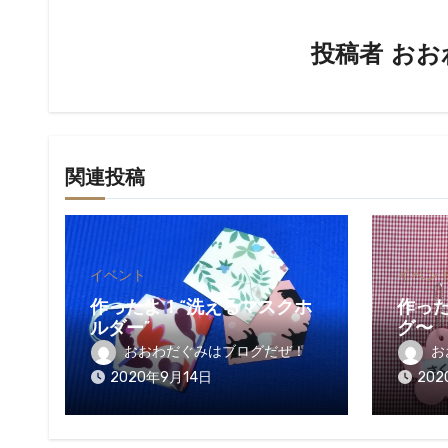
ー
シ
投稿者
おお
ョ
ン
関連投稿
イベント
イベン
作ったよ！“洗えるマスクホ
作っ
ルダー”
グ〜
おおわだぐみはブログだぜ！
お
2020年9月14日
202