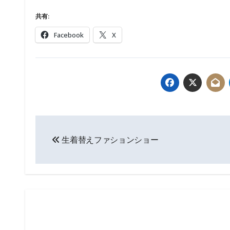
共有:
Facebook
X
投
生着替えファションショー
稿
ナ
ビ
ゲ