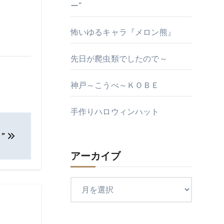
ー”
怖いゆるキャラ『メロン熊』
先日が爬虫類でしたので～
神戸～こうべ～ＫＯＢＥ
手作りハロウィンハット
”
アーカイブ
ア
ー
カ