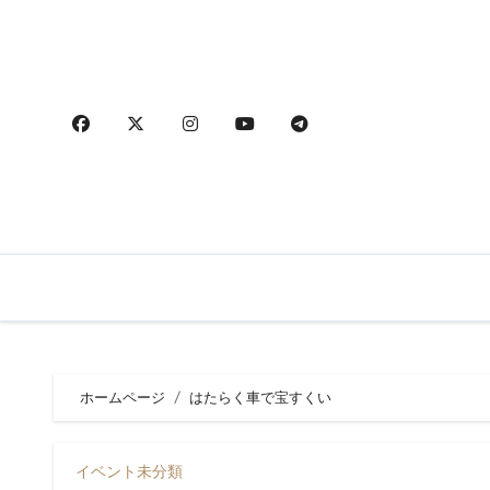
内
容
を
ス
キ
ッ
プ
ホームページ
はたらく車で宝すくい
イベント
未分類