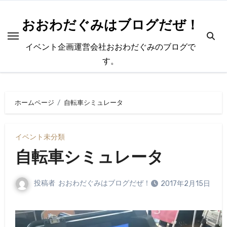
内
容
おおわだぐみはブログだぜ！
を
イベント企画運営会社おおわだぐみのブログで
ス
す。
キ
ッ
プ
ホームページ
自転車シミュレータ
イベント
未分類
自転車シミュレータ
投稿者
おおわだぐみはブログだぜ！
2017年2月15日