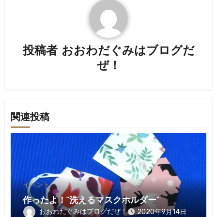
ゲ
ー
シ
投稿者
おおわだぐみはブログだ
ョ
ぜ！
ン
関連投稿
イベント
作ったよ！“洗えるマスクホルダー”
おおわだぐみはブログだぜ！
2020年9月14日