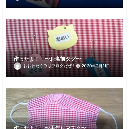
イベント
作ったよ！ 〜お名前タグ〜
おおわだぐみはブログだぜ！
2020年3月11日
イベント
作ったよ！ 〜手作りマスク〜