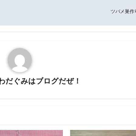
ツバメ巣作
わだぐみはブログだぜ！