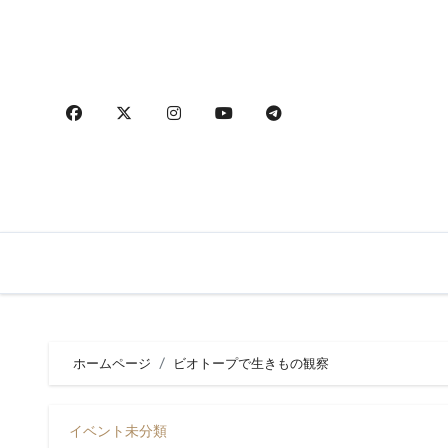
内
容
を
ス
キ
ッ
プ
ホームページ
ビオトープで生きもの観察
イベント
未分類