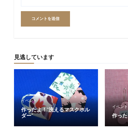
見逃しています
イベント
イベント
作ったよ！“洗えるマスクホル
ダー”
作った