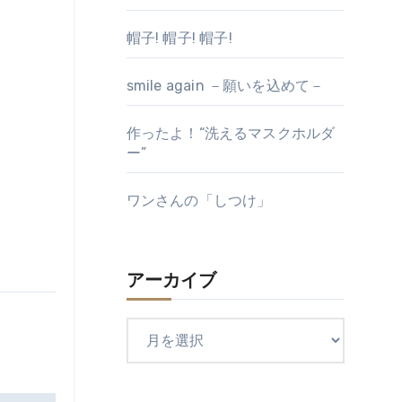
帽子! 帽子! 帽子!
smile again －願いを込めて－
作ったよ！“洗えるマスクホルダ
ー”
ワンさんの「しつけ」
アーカイブ
ア
ー
カ