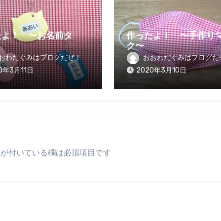
ト
イベント
たよ！ 〜お名前タ
作ったよ！ 〜手作り
ク〜
おわだぐみはブログだぜ！
おおわだぐみはブログだ
0年3月11日
2020年3月10日
が付いている欄は必須項目です