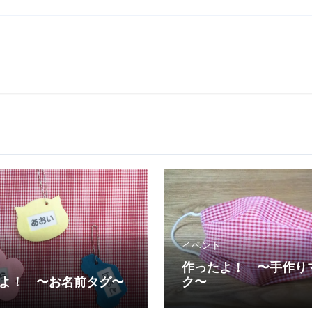
イベント
作ったよ！ 〜手作り
よ！ 〜お名前タグ〜
ク〜