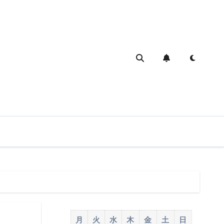
月
火
水
木
金
土
日