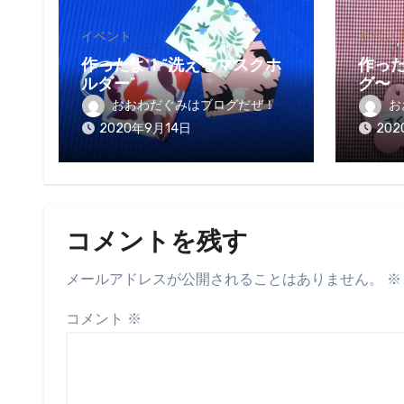
イベント
イベン
作ったよ！“洗えるマスクホ
作っ
ルダー”
グ〜
おおわだぐみはブログだぜ！
お
2020年9月14日
202
コメントを残す
メールアドレスが公開されることはありません。
※
コメント
※