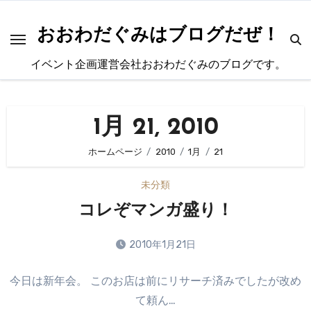
内
容
おおわだぐみはブログだぜ！
を
イベント企画運営会社おおわだぐみのブログです。
ス
キ
ッ
1月 21, 2010
プ
ホームページ
2010
1月
21
未分類
コレぞマンガ盛り！
2010年1月21日
コ
今日は新年会。 このお店は前にリサーチ済みでしたが改め
メ
て頼ん…
ン