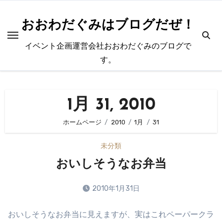
内
容
おおわだぐみはブログだぜ！
を
イベント企画運営会社おおわだぐみのブログで
ス
す。
キ
ッ
プ
1月 31, 2010
ホームページ
2010
1月
31
未分類
おいしそうなお弁当
2010年1月31日
コ
おいしそうなお弁当に見えますが、実はこれペーパークラ
メ