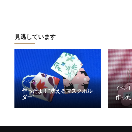
見逃しています
イベント
イベント
作ったよ！“洗えるマスクホル
ダー”
作った