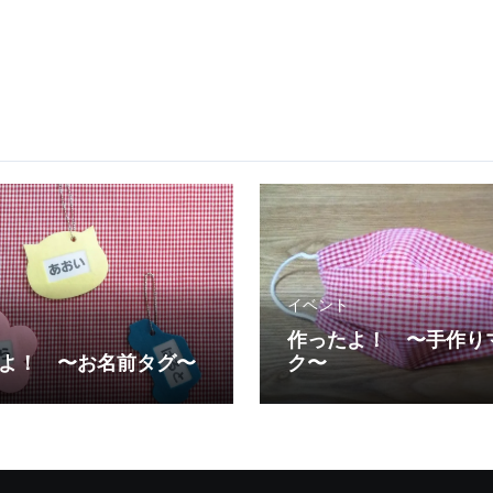
イベント
作ったよ！ 〜手作り
よ！ 〜お名前タグ〜
ク〜