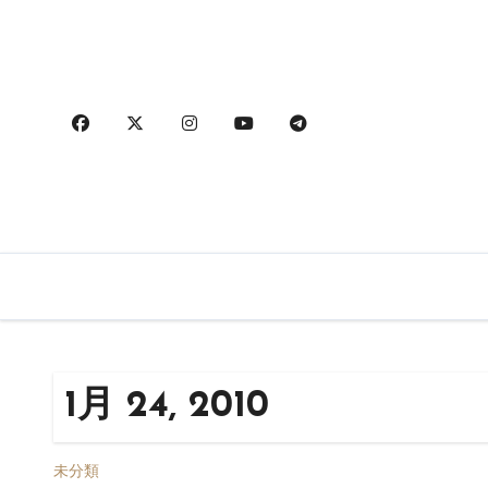
内
容
を
ス
キ
ッ
プ
1月 24, 2010
未分類