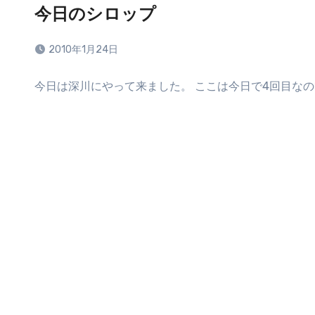
今日のシロップ
2010年1月24日
コ
今日は深川にやって来ました。 ここは今日で4回目なの
メ
ン
ト
は
ま
だ
あ
り
ま
せ
ん