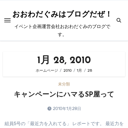
内
容
おおわだぐみはブログだぜ！
を
イベント企画運営会社おおわだぐみのブログで
ス
す。
キ
ッ
プ
1月 28, 2010
ホームページ
2010
1月
28
未分類
キャンペーンにハマるSP屋って
2010年1月28日
コ
組員5号の「最近力を入れてる」 レポートです。 最近力を
メ