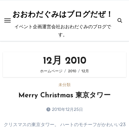
内
容
おおわだぐみはブログだぜ！
を
イベント企画運営会社おおわだぐみのブログで
ス
す。
キ
ッ
プ
12月 2010
ホームページ
2010
12月
未分類
Merry Christmas 東京タワー
2010年12月25日
コ
クリスマスの東京タワー。 ハートのモチーフがかわいい23
メ