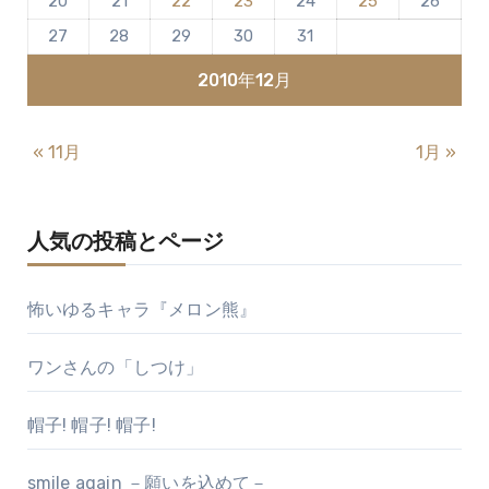
20
21
22
23
24
25
26
り
27
28
29
30
31
2010年12月
« 11月
1月 »
人気の投稿とページ
怖いゆるキャラ『メロン熊』
ワンさんの「しつけ」
帽子! 帽子! 帽子!
smile again －願いを込めて－