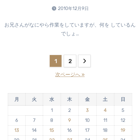
り
2010年12月9日
ま
コ
せ
お兄さんがなにやら作業をしていますが、何を しているん
メ
ん
でしょ…
ン
ト
は
ま
投
1
2
だ
稿
あ
次ページへ »
り
の
ま
せ
ペ
月
火
水
木
金
土
日
ん
ー
1
2
3
4
5
6
7
8
9
10
11
12
ジ
13
14
15
16
17
18
19
送