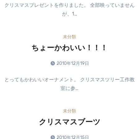
コ
せ
クリスマスプレゼントを作りました。 全部映っていません
メ
ん
が、1…
ン
ト
は
未分類
ま
だ
ちょーかわいい！！！
あ
り
2010年12月19日
ま
コ
せ
とってもかわいいオーナメント。 クリスマスツリー工作教
メ
ん
室に参…
ン
ト
は
未分類
ま
だ
クリスマスブーツ
あ
り
2010年12月15日