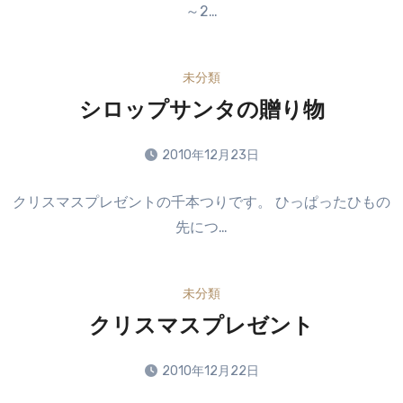
～2…
ン
ト
は
未分類
ま
だ
シロップサンタの贈り物
あ
り
2010年12月23日
ま
コ
せ
クリスマスプレゼントの千本つりです。 ひっぱったひもの
メ
ん
先につ…
ン
ト
は
未分類
ま
だ
クリスマスプレゼント
あ
り
2010年12月22日
ま