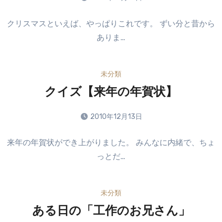
ま
コ
せ
クリスマスといえば、やっぱりこれです。 ずい分と昔から
メ
ん
ありま…
ン
ト
は
未分類
ま
だ
クイズ【来年の年賀状】
あ
り
2010年12月13日
ま
コ
せ
来年の年賀状ができ上がりました。 みんなに内緒で、ちょ
メ
ん
っとだ…
ン
ト
は
未分類
ま
だ
ある日の「工作のお兄さん」
あ