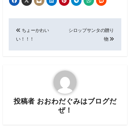
投
ちょーかわい
シロップサンタの贈り
稿
い！！！
物
ナ
ビ
ゲ
ー
シ
投稿者
おおわだぐみはブログだ
ョ
ぜ！
ン