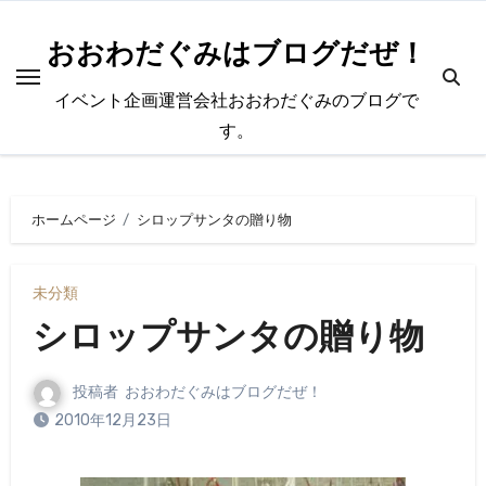
内
容
おおわだぐみはブログだぜ！
を
イベント企画運営会社おおわだぐみのブログで
ス
す。
キ
ッ
プ
ホームページ
シロップサンタの贈り物
未分類
シロップサンタの贈り物
投稿者
おおわだぐみはブログだぜ！
2010年12月23日