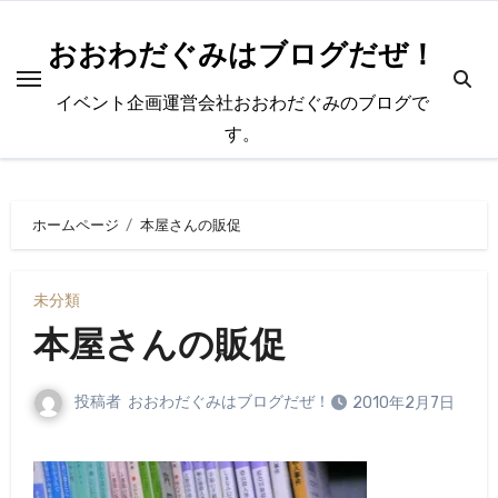
内
容
おおわだぐみはブログだぜ！
を
イベント企画運営会社おおわだぐみのブログで
ス
す。
キ
ッ
プ
ホームページ
本屋さんの販促
未分類
本屋さんの販促
投稿者
おおわだぐみはブログだぜ！
2010年2月7日