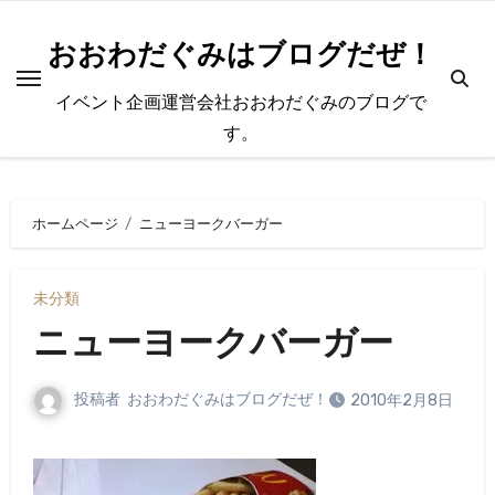
内
容
おおわだぐみはブログだぜ！
を
イベント企画運営会社おおわだぐみのブログで
ス
す。
キ
ッ
プ
ホームページ
ニューヨークバーガー
未分類
ニューヨークバーガー
投稿者
おおわだぐみはブログだぜ！
2010年2月8日