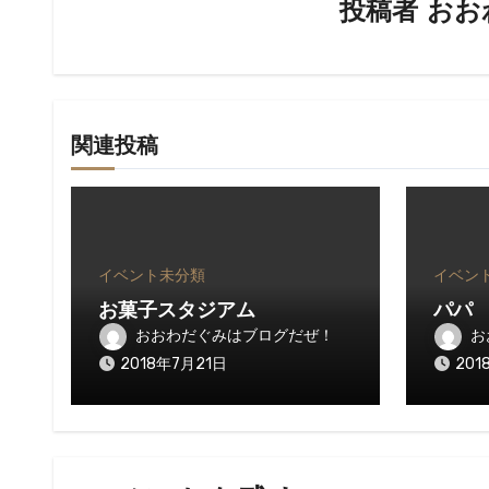
投稿者
おお
ョ
ン
関連投稿
イベント
未分類
イベン
お菓子スタジアム
パパ
おおわだぐみはブログだぜ！
お
2018年7月21日
201