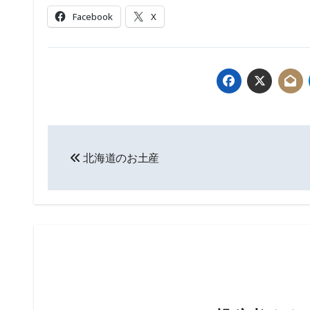
Facebook
X
投
北海道のお土産
稿
ナ
ビ
ゲ
ー
シ