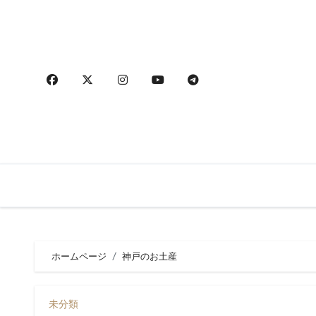
内
容
を
ス
キ
ッ
プ
ホームページ
神戸のお土産
未分類