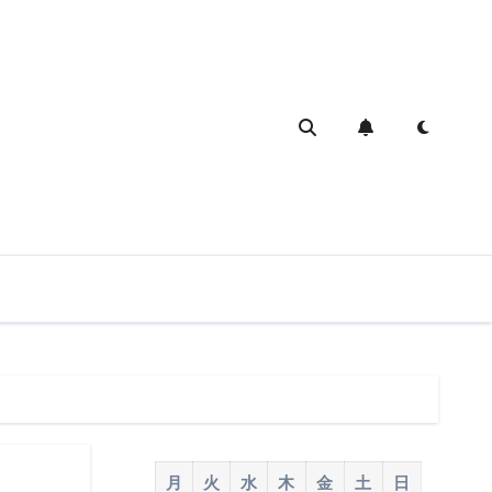
月
火
水
木
金
土
日