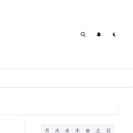
月
火
水
木
金
土
日