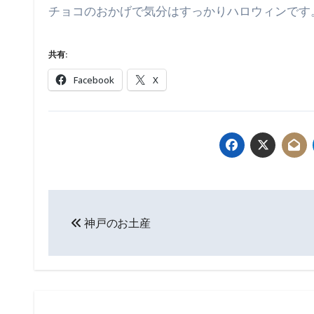
チョコのおかげで気分はすっかりハロウィンです
共有:
Facebook
X
投
神戸のお土産
稿
ナ
ビ