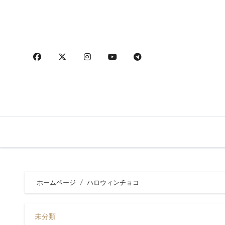
内
容
を
ス
キ
ッ
プ
ホームページ
ハロウィンチョコ
未分類