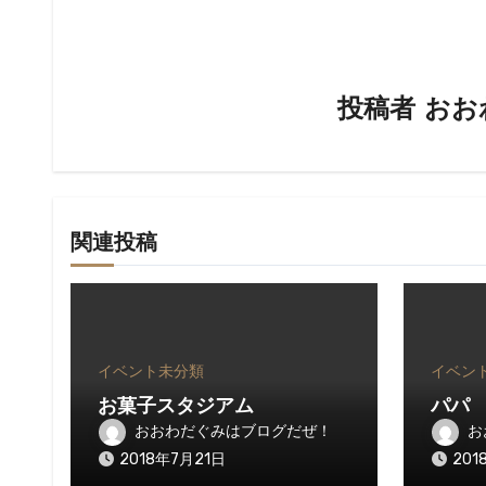
ゲ
ー
シ
投稿者
おお
ョ
ン
関連投稿
イベント
未分類
イベン
お菓子スタジアム
パパ
おおわだぐみはブログだぜ！
お
2018年7月21日
201