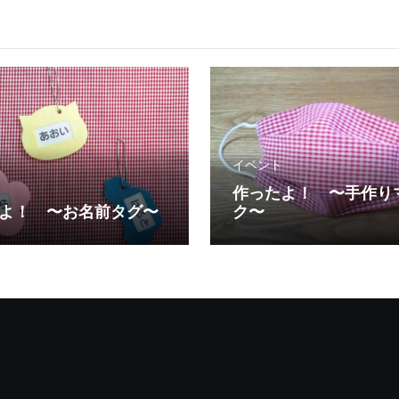
イベント
作ったよ！ 〜手作り
よ！ 〜お名前タグ〜
ク〜
！