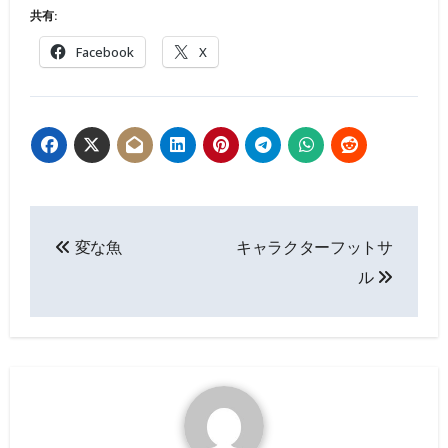
共有:
Facebook
X
投
変な魚
キャラクターフットサ
稿
ル
ナ
ビ
ゲ
ー