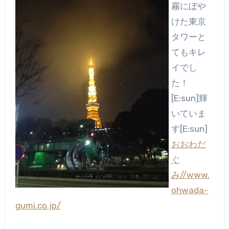
霧にぼや
けた東京
タワーと
てもキレ
イでし
た！
[E:sun]輝
いていま
す[E:sun]
おおわだ
ぐ
み//www.
ohwada-
gumi.co.jp/