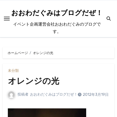
内
容
おおわだぐみはブログだぜ！
を
イベント企画運営会社おおわだぐみのブログで
ス
す。
キ
ッ
プ
ホームページ
オレンジの光
未分類
オレンジの光
投稿者
おおわだぐみはブログだぜ！
2012年3月19日