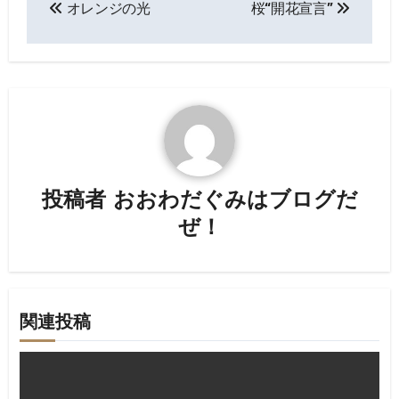
オレンジの光
桜“開花宣言”
稿
ナ
ビ
ゲ
ー
投稿者
おおわだぐみはブログだ
シ
ぜ！
ョ
ン
関連投稿