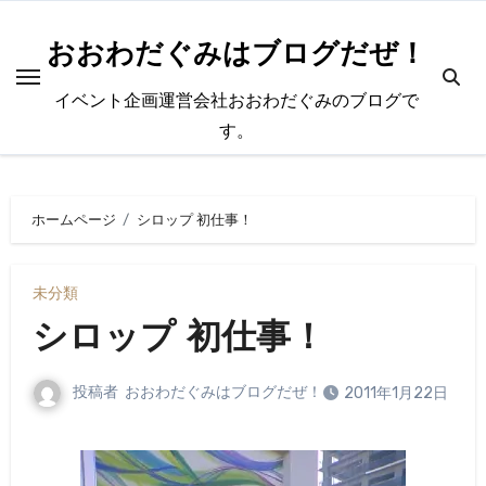
内
容
おおわだぐみはブログだぜ！
を
イベント企画運営会社おおわだぐみのブログで
ス
す。
キ
ッ
プ
ホームページ
シロップ 初仕事！
未分類
シロップ 初仕事！
投稿者
おおわだぐみはブログだぜ！
2011年1月22日