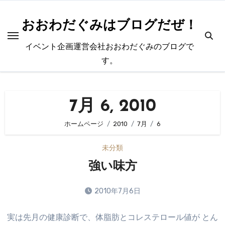
内
容
おおわだぐみはブログだぜ！
を
イベント企画運営会社おおわだぐみのブログで
ス
す。
キ
ッ
プ
7月 6, 2010
ホームページ
2010
7月
6
未分類
強い味方
2010年7月6日
コ
実は先月の健康診断で、体脂肪とコレステロール値が とん
メ